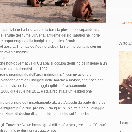
+
ALL V
transizione tra la savana e la foresta pluviale, occupando una
 nella valle del fiume Juruena, affluente del rio Tapajós nel nord-
 e appartengono alla famiglia linguistica Aruak.
Arte 
el gesuita Thomaz de Aquino Lisboa, fa il primo contatto con un
contava 97 membri.
uma.
one non-governativa di Cuiabà, si occupa degli indios insieme a un
cciso da latifondisti nel 1987.
 parte meridionale dell’area indígena E-N con invasione di
 vengono date agli indigeni delle barche a motore, che poco per
cittadine vicine diventano raggiungibili più velocemente.
 2006 già 435 e nel 2011 è stata registrata un’ esplosione
na più a nord dell’insediamento attuale. Attacchi da parte di índios
a migrare più a sud, presso il Rio Iquê in un’altra aldeia (villaggio).
uzione di decine di centrali idroelettriche sui fiumi che
Team
 gli Enawene Nawe hanno gravi difficoltà a svolgere il rito “Yakwa”,
i spiriti, che dura circa quattro mesi.