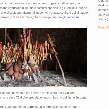
Cinque 
agazzi ritornano dagli accampamenti di pesca nell’ aldeia , con
destino 
ossano copricapo di piume e costumi speciali, e gli uomini suonano i
pianeta
 che si svolgono attorno al fuoco nella piazza centrale del villaggio.
attraver
eteoko”, o festa del miele, che si svolge quando gli uomini ne
site, a g
Read M
culturale nazionale del paese dal ministero della Cultura
 che le circa 70 dighe progettate lungo il bacino del fiume Juruena
se campagne per porre fine alla loro costruzione e hanno