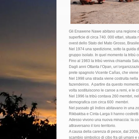
Gli Enawene Nawe abitano una regione di 
superficie di circa 740. 000 ettari, situata
ovest dello Stato del Mato Grosso, Brasile
Nel 1974 una spedizione, sotto la guida d
gruppo isolato. In quel momento la tribù 
Fino al 1983 la tribù veniva chiamata Sal
Dagli anni Ottanta l’Opan, un’organizzazi
prete spagnolo Vicente Cañas, che viene u
Nel 1998 una strada viene costruita nella
fazendeiros. A partire da questo momento
volta sostituiscono le canoe a remi, e le 
Nel 1996 la tribù contava 260 membri, nel
demografica con circa 600 membri.
Nel passato gli índios abitavano in una zo
Rikbaktsa e Cinta-Larga li hanno costretti 
Adesso vivono una nuova minaccia: la costr
attraversano il loro territorio.
A causa della carenza di pesce, dal 2009,
scambio simbolico di cibo fra gli umani e gl