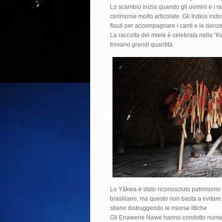
Lo scambio inizia quando gli uomini e i r
cerimonie molto articolate. Gli Indios ind
flauti per accompagnare i canti e le danze
La raccolta del miele è celebrata nella “K
trovano grandi quantità.
Lo Yãkwa è stato riconosciuto patrimonio 
brasiliano, ma questo non basta a evitare
stiano distruggendo le risorse ittiche
Gli Enawene Nawe hanno condotto numero