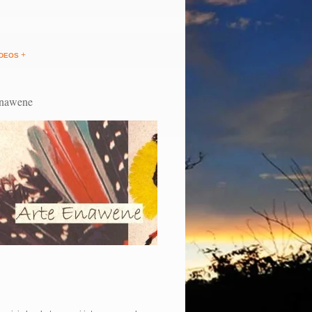
+
IDEOS
Enawene