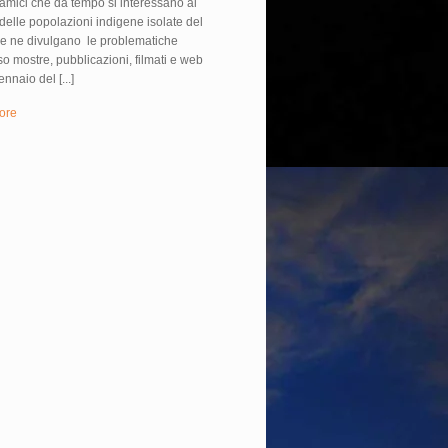
amici che da tempo si interessano al
delle popolazioni indigene isolate del
 e ne divulgano le problematiche
so mostre, pubblicazioni, filmati e web
ennaio del [...]
ore